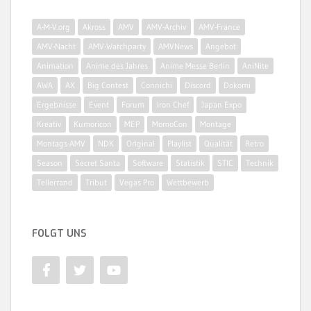
A-M-V.org
Akross
AMV
AMV-Archiv
AMV-France
AMV-Nacht
AMV-Watchparty
AMVNews
Angebot
Animation
Anime des Jahres
Anime Messe Berlin
AniNite
AWA
AX
Big Contest
Connichi
Discord
Dokomi
Ergebnisse
Event
Forum
Iron Chef
Japan Expo
Kreativ
Kumoricon
MEP
MomoCon
Montage
Montags-AMV
NDK
Original
Playlist
Qualität
Retro
Season
Secret Santa
Software
Statistik
STIC
Technik
Tellerrand
Tribut
Vegas Pro
Wettbewerb
FOLGT UNS