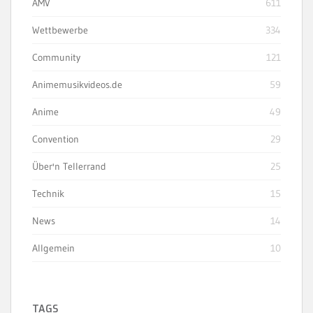
AMV
611
Wettbewerbe
334
Community
121
Animemusikvideos.de
59
Anime
49
Convention
29
Über'n Tellerrand
25
Technik
15
News
14
Allgemein
10
TAGS