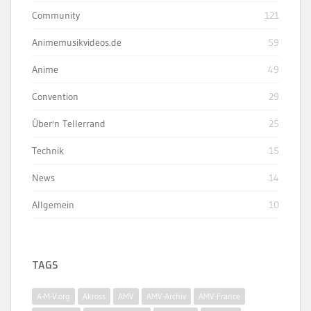
Community
121
Animemusikvideos.de
59
Anime
49
Convention
29
Über'n Tellerrand
25
Technik
15
News
14
Allgemein
10
TAGS
A-M-V.org
Akross
AMV
AMV-Archiv
AMV-France