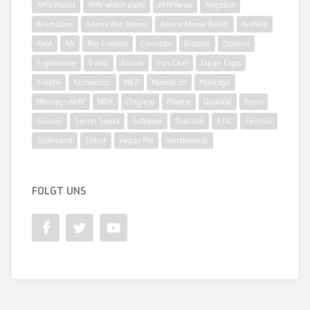
AMV-Nacht
AMV-Watchparty
AMVNews
Angebot
Animation
Anime des Jahres
Anime Messe Berlin
AniNite
AWA
AX
Big Contest
Connichi
Discord
Dokomi
Ergebnisse
Event
Forum
Iron Chef
Japan Expo
Kreativ
Kumoricon
MEP
MomoCon
Montage
Montags-AMV
NDK
Original
Playlist
Qualität
Retro
Season
Secret Santa
Software
Statistik
STIC
Technik
Tellerrand
Tribut
Vegas Pro
Wettbewerb
FOLGT UNS