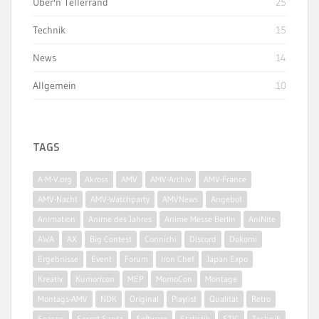
Über'n Tellerrand
25
Technik
15
News
14
Allgemein
10
TAGS
A-M-V.org
Akross
AMV
AMV-Archiv
AMV-France
AMV-Nacht
AMV-Watchparty
AMVNews
Angebot
Animation
Anime des Jahres
Anime Messe Berlin
AniNite
AWA
AX
Big Contest
Connichi
Discord
Dokomi
Ergebnisse
Event
Forum
Iron Chef
Japan Expo
Kreativ
Kumoricon
MEP
MomoCon
Montage
Montags-AMV
NDK
Original
Playlist
Qualität
Retro
Season
Secret Santa
Software
Statistik
STIC
Technik