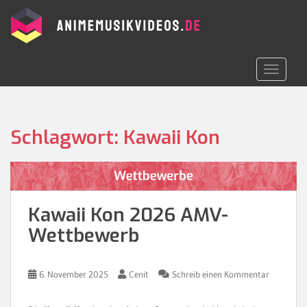
S
k
i
p
t
TOGGLE 
o
m
a
i
Schlagwort:
Kawaii Kon
n
c
o
n
t
Kawaii Kon 2026 AMV-
e
Wettbewerb
n
t
6. November 2025
Cenit
Schreib einen Kommentar