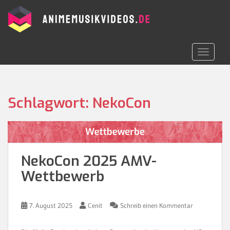
S
k
i
p
t
TOGGLE 
o
m
a
i
Schlagwort:
NekoCon
n
c
o
n
t
NekoCon 2025 AMV-
e
Wettbewerb
n
t
7. August 2025
Cenit
Schreib einen Kommentar