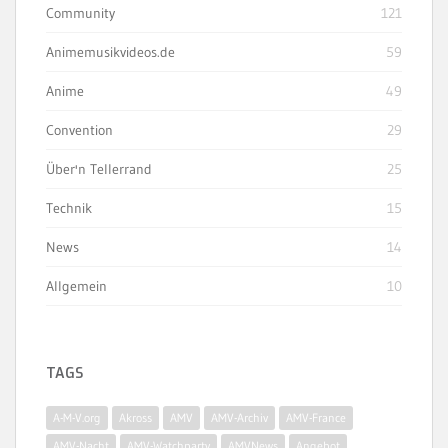
Community
121
Animemusikvideos.de
59
Anime
49
Convention
29
Über'n Tellerrand
25
Technik
15
News
14
Allgemein
10
TAGS
A-M-V.org
Akross
AMV
AMV-Archiv
AMV-France
AMV-Nacht
AMV-Watchparty
AMVNews
Angebot