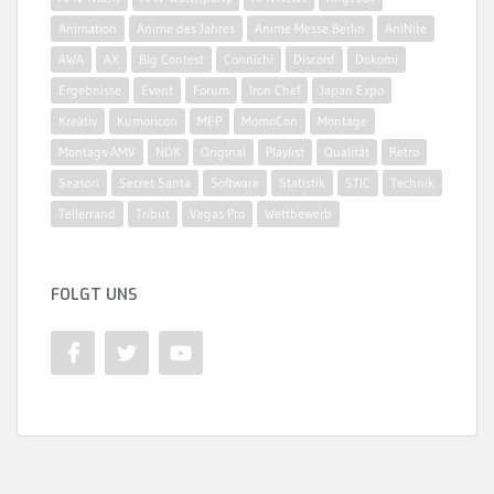
Animation
Anime des Jahres
Anime Messe Berlin
AniNite
AWA
AX
Big Contest
Connichi
Discord
Dokomi
Ergebnisse
Event
Forum
Iron Chef
Japan Expo
Kreativ
Kumoricon
MEP
MomoCon
Montage
Montags-AMV
NDK
Original
Playlist
Qualität
Retro
Season
Secret Santa
Software
Statistik
STIC
Technik
Tellerrand
Tribut
Vegas Pro
Wettbewerb
FOLGT UNS