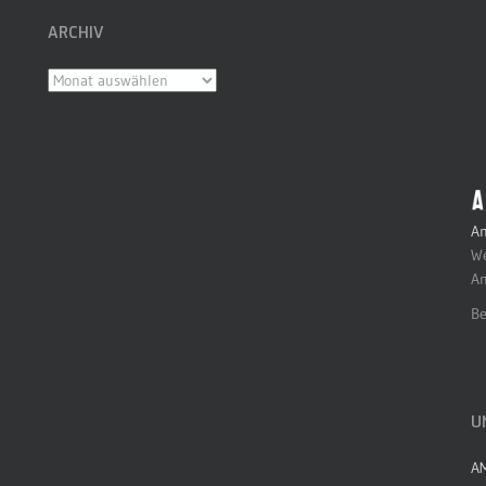
ARCHIV
Archiv
An
We
An
Be
U
A