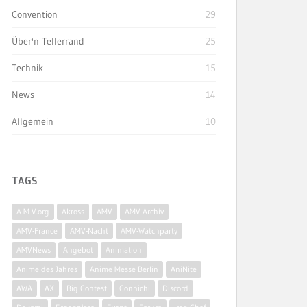
Convention
29
Über'n Tellerrand
25
Technik
15
News
14
Allgemein
10
TAGS
A-M-V.org
Akross
AMV
AMV-Archiv
AMV-France
AMV-Nacht
AMV-Watchparty
AMVNews
Angebot
Animation
Anime des Jahres
Anime Messe Berlin
AniNite
AWA
AX
Big Contest
Connichi
Discord