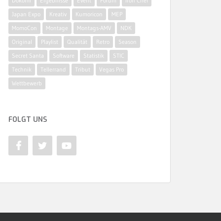
Dokomi
Ergebnisse
Event
Forum
Iron Chef
Japan Expo
Kreativ
Kumoricon
MEP
MomoCon
Montage
Montags-AMV
NDK
Original
Playlist
Qualität
Retro
Season
Secret Santa
Software
Statistik
STIC
Technik
Tellerrand
Tribut
Vegas Pro
Wettbewerb
FOLGT UNS