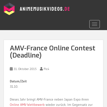
S
k
i
p
t
TOGGLE 
o
m
a
i
AMV-France Online Contest
n
(Deadline)
c
o
n
31. Oktober 2015
Pic4
t
e
n
Datum/Zeit
t
31.10.
Dieses Jahr bringt AMV-France neben Japan Expo ihren
Online AMV-Wettbewerb
wieder zurück. Im Gegensatz zur