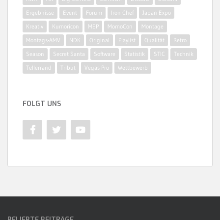
Ergebnisse
Event
Forum
Iron Chef
Japan Expo
Kreativ
Kumoricon
MEP
MomoCon
Montage
Montags-AMV
NDK
Original
Playlist
Qualität
Retro
Season
Secret Santa
Software
Statistik
STIC
Technik
Tellerrand
Tribut
Vegas Pro
Wettbewerb
FOLGT UNS
BELIEBTE BEITRÄGE