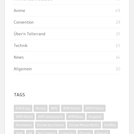
Anime
49
Convention
29
Über'n Tellerrand
25
Technik
15
News
14
Allgemein
10
TAGS
A-M-V.org
Akross
AMV
AMV-Archiv
AMV-France
AMV-Nacht
AMV-Watchparty
AMVNews
Angebot
Animation
Anime des Jahres
Anime Messe Berlin
AniNite
AWA
AX
Big Contest
Connichi
Discord
Dokomi