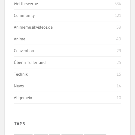
Wettbewerbe
334
Community
121
Animemusikvideos.de
59
Anime
49
Convention
29
Über'n Tellerrand
25
Technik
15
News
14
Allgemein
10
TAGS