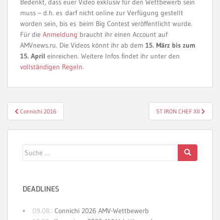
Bedenkt, dass euer Video exklusiv für den Wettbewerb sein
muss – d.h. es darf nicht online zur Verfügung gestellt
worden sein, bis es beim Big Contest veröffentlicht wurde.
Für die
Anmeldung
braucht ihr einen Account auf
AMVnews.ru. Die Videos könnt ihr ab dem
15. März bis zum
15. April
einreichen. Weitere Infos findet ihr unter den
vollständigen Regeln
.
Beitragsnavigation
Connichi 2016
ST IRON CHEF XII
Suche
nach:
DEADLINES
09.08.:
Connichi 2026 AMV-Wettbewerb