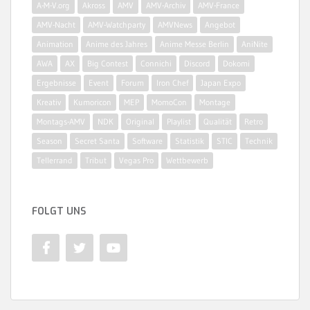
A-M-V.org
Akross
AMV
AMV-Archiv
AMV-France
AMV-Nacht
AMV-Watchparty
AMVNews
Angebot
Animation
Anime des Jahres
Anime Messe Berlin
AniNite
AWA
AX
Big Contest
Connichi
Discord
Dokomi
Ergebnisse
Event
Forum
Iron Chef
Japan Expo
Kreativ
Kumoricon
MEP
MomoCon
Montage
Montags-AMV
NDK
Original
Playlist
Qualität
Retro
Season
Secret Santa
Software
Statistik
STIC
Technik
Tellerrand
Tribut
Vegas Pro
Wettbewerb
FOLGT UNS