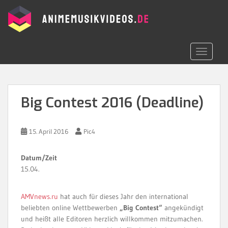
S
k
i
p
t
TOGGLE 
o
m
a
i
Big Contest 2016 (Deadline)
n
c
o
15. April 2016
Pic4
n
t
Datum/Zeit
e
15.04.
n
t
AMVnews.ru
hat auch für dieses Jahr den international
beliebten online Wettbewerben
„Big Contest“
angekündigt
und heißt alle Editoren herzlich willkommen mitzumachen.