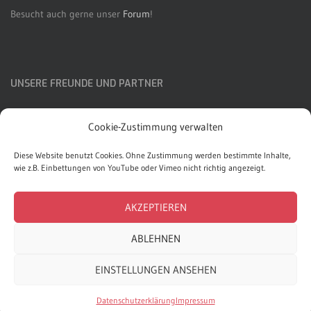
Besucht auch gerne unser
Forum
!
UNSERE FREUNDE UND PARTNER
AMVcz
Cookie-Zustimmung verwalten
AMV Japan
Diese Website benutzt Cookies. Ohne Zustimmung werden bestimmte Inhalte,
Connichi
wie z.B. Einbettungen von YouTube oder Vimeo nicht richtig angezeigt.
AKZEPTIEREN
ABLEHNEN
KONTAKT
ÜBER UNS
IMPRESSUM
EINSTELLUNGEN ANSEHEN
DATENSCHUTZERKLÄRUNG
Datenschutzerklärung
Impressum
Animemusikvideos.de
All rights reserved.