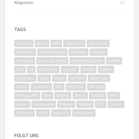
Allgemein
10
TAGS
A-M-V.org
Akross
AMV
AMV-Archiv
AMV-France
AMV-Nacht
AMV-Watchparty
AMVNews
Angebot
Animation
Anime des Jahres
Anime Messe Berlin
AniNite
AWA
AX
Big Contest
Connichi
Discord
Dokomi
Ergebnisse
Event
Forum
Iron Chef
Japan Expo
Kreativ
Kumoricon
MEP
MomoCon
Montage
Montags-AMV
NDK
Original
Playlist
Qualität
Retro
Season
Secret Santa
Software
Statistik
STIC
Technik
Tellerrand
Tribut
Vegas Pro
Wettbewerb
FOLGT UNS