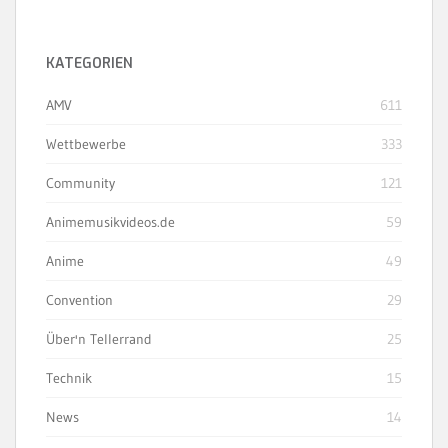
KATEGORIEN
AMV
611
Wettbewerbe
333
Community
121
Animemusikvideos.de
59
Anime
49
Convention
29
Über'n Tellerrand
25
Technik
15
News
14