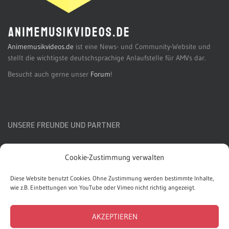
Animemusikvideos.de
ist eine News- und Community-Website und
stellt die wichtigste deutschsprachige Anlaufstelle für AMVs dar.
Besucht auch gerne unser
Forum
!
UNSERE FREUNDE UND PARTNER
AMVcz
Cookie-Zustimmung verwalten
AMV Japan
Diese Website benutzt Cookies. Ohne Zustimmung werden bestimmte Inhalte,
Connichi
wie z.B. Einbettungen von YouTube oder Vimeo nicht richtig angezeigt.
AKZEPTIEREN