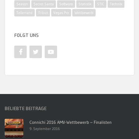
Season
Secret Santa
Software
Statistik
STIC
Technik
Tellerrand
Tribut
Vegas Pro
Wettbewerb
FOLGT UNS
BELIEBTE BEITRÄGE
Connichi 2016 AMV-Wettbewerb – Finalisten
9. September 2016