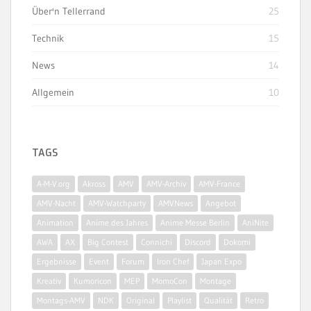
Über'n Tellerrand
25
Technik
15
News
14
Allgemein
10
TAGS
A-M-V.org
Akross
AMV
AMV-Archiv
AMV-France
AMV-Nacht
AMV-Watchparty
AMVNews
Angebot
Animation
Anime des Jahres
Anime Messe Berlin
AniNite
AWA
AX
Big Contest
Connichi
Discord
Dokomi
Ergebnisse
Event
Forum
Iron Chef
Japan Expo
Kreativ
Kumoricon
MEP
MomoCon
Montage
Montags-AMV
NDK
Original
Playlist
Qualität
Retro