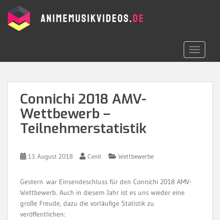
S
k
i
p
t
TOGGLE 
o
m
a
i
Connichi 2018 AMV-
n
Wettbewerb –
c
o
Teilnehmerstatistik
n
t
e
13. August 2018
Cenit
Wettbewerbe
n
t
Gestern war Einsendeschluss für den Connichi 2018 AMV-
Wettbewerb. Auch in diesem Jahr ist es uns wieder eine
große Freude, dazu die vorläufige Statistik zu
veröffentlichen: