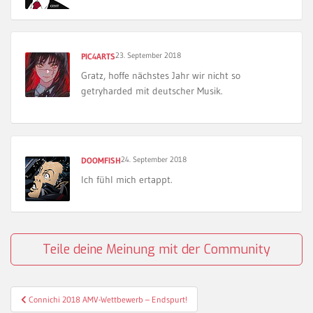
23. September 2018
PIC4ARTS
Gratz, hoffe nächstes Jahr wir nicht so
getryharded mit deutscher Musik.
24. September 2018
DOOMFISH
Ich fühl mich ertappt.
Teile deine Meinung mit der Community
Beitragsnavigation
Connichi 2018 AMV-Wettbewerb – Endspurt!