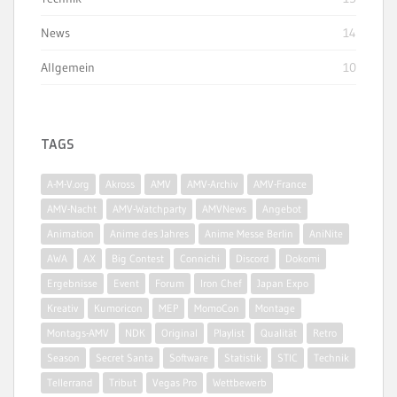
News
14
Allgemein
10
TAGS
A-M-V.org
Akross
AMV
AMV-Archiv
AMV-France
AMV-Nacht
AMV-Watchparty
AMVNews
Angebot
Animation
Anime des Jahres
Anime Messe Berlin
AniNite
AWA
AX
Big Contest
Connichi
Discord
Dokomi
Ergebnisse
Event
Forum
Iron Chef
Japan Expo
Kreativ
Kumoricon
MEP
MomoCon
Montage
Montags-AMV
NDK
Original
Playlist
Qualität
Retro
Season
Secret Santa
Software
Statistik
STIC
Technik
Tellerrand
Tribut
Vegas Pro
Wettbewerb