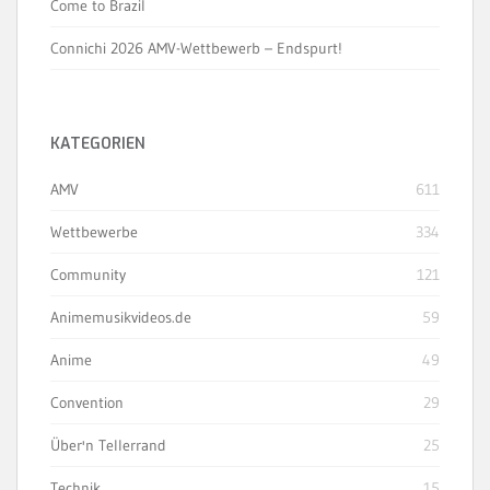
Come to Brazil
Connichi 2026 AMV-Wettbewerb – Endspurt!
KATEGORIEN
AMV
611
Wettbewerbe
334
Community
121
Animemusikvideos.de
59
Anime
49
Convention
29
Über'n Tellerrand
25
Technik
15