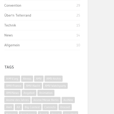
Convention
29
Über'n Tellerrand
25
Technik
15
News
14
Allgemein
10
TAGS
A-M-V.org
Akross
AMV
AMV-Archiv
AMV-France
AMV-Nacht
AMV-Watchparty
AMVNews
Angebot
Animation
Anime des Jahres
Anime Messe Berlin
AniNite
AWA
AX
Big Contest
Connichi
Discord