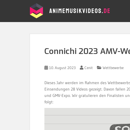
S
k
i
p
t
o
m
a
Connichi 2023 AMV-We
i
n
c
10. August 2023
Cenit
Wettbewerbe
o
n
Dieses Jahr werden im Rahmen des Wettbewerbs
t
Einsendungen 28 Videos gezeigt. Davon fallen 2
e
und GMV-Expo. Wir gratulieren den Finalisten un
n
folgt:
t