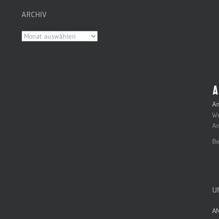
ARCHIV
Archiv
An
We
An
Be
U
A