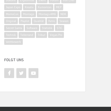
Dokomi
Ergebnisse
Event
Forum
Iron Chef
Japan Expo
Kreativ
Kumoricon
MEP
MomoCon
Montage
Montags-AMV
NDK
Original
Playlist
Qualität
Retro
Season
Secret Santa
Software
Statistik
STIC
Technik
Tellerrand
Tribut
Vegas Pro
Wettbewerb
FOLGT UNS