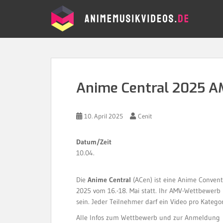
S
k
i
p
t
o
m
a
Anime Central 2025 
i
n
c
10. April 2025
Cenit
o
n
Datum/Zeit
t
10.04.
e
n
Die
Anime Central
(ACen) ist eine Anime Conven
t
2025 vom 16.-18. Mai statt. Ihr AMV-Wettbewerb i
sein. Jeder Teilnehmer darf ein Video pro Kategor
Alle Infos zum Wettbewerb und zur Anmeldung