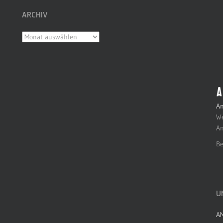
ARCHIV
Archiv
An
We
An
Be
U
A