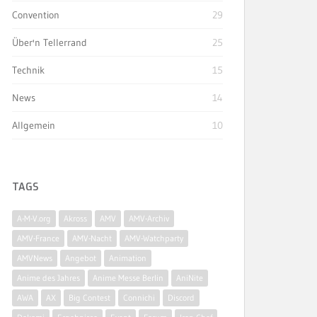
Convention
29
Über'n Tellerrand
25
Technik
15
News
14
Allgemein
10
TAGS
A-M-V.org
Akross
AMV
AMV-Archiv
AMV-France
AMV-Nacht
AMV-Watchparty
AMVNews
Angebot
Animation
Anime des Jahres
Anime Messe Berlin
AniNite
AWA
AX
Big Contest
Connichi
Discord