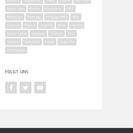
Dokomi
Ergebnisse
Event
Forum
Iron Chef
Japan Expo
Kreativ
Kumoricon
MEP
MomoCon
Montage
Montags-AMV
NDK
Original
Playlist
Qualität
Retro
Season
Secret Santa
Software
Statistik
STIC
Technik
Tellerrand
Tribut
Vegas Pro
Wettbewerb
FOLGT UNS