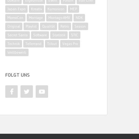
Dokomi
Ergebnisse
Event
Forum
Iron Chef
Japan Expo
Kreativ
Kumoricon
MEP
MomoCon
Montage
Montags-AMV
NDK
Original
Playlist
Qualität
Retro
Season
Secret Santa
Software
Statistik
STIC
Technik
Tellerrand
Tribut
Vegas Pro
Wettbewerb
FOLGT UNS