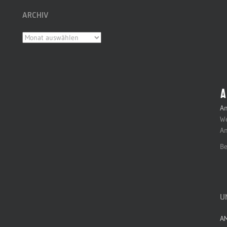
ARCHIV
Archiv
An
We
An
Be
U
A