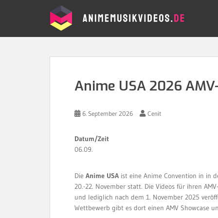
S
k
i
p
t
o
m
a
Anime USA 2026 AMV
i
n
c
6. September 2026
Cenit
o
n
Datum/Zeit
t
06.09.
e
n
Die
Anime USA
ist eine Anime Convention in in 
t
20.-22. November statt. Die Videos für ihren AM
und lediglich nach dem 1. November 2025 veröf
Wettbewerb gibt es dort einen AMV Showcase u