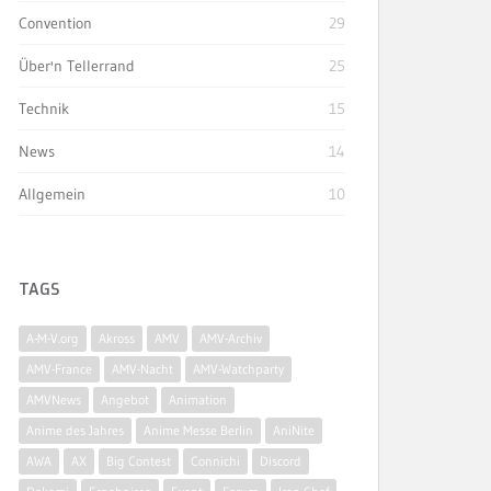
Convention
29
Über'n Tellerrand
25
Technik
15
News
14
Allgemein
10
TAGS
A-M-V.org
Akross
AMV
AMV-Archiv
AMV-France
AMV-Nacht
AMV-Watchparty
AMVNews
Angebot
Animation
Anime des Jahres
Anime Messe Berlin
AniNite
AWA
AX
Big Contest
Connichi
Discord