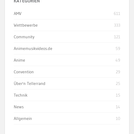
KATEGORIEN
AMV
611
Wettbewerbe
333
Community
121
Animemusikvideos.de
59
Anime
49
Convention
29
Über'n Tellerrand
25
Technik
15
News
14
Allgemein
10