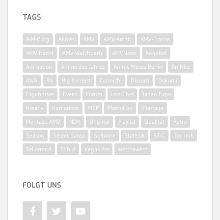
TAGS
A-M-V.org
Akross
AMV
AMV-Archiv
AMV-France
AMV-Nacht
AMV-Watchparty
AMVNews
Angebot
Animation
Anime des Jahres
Anime Messe Berlin
AniNite
AWA
AX
Big Contest
Connichi
Discord
Dokomi
Ergebnisse
Event
Forum
Iron Chef
Japan Expo
Kreativ
Kumoricon
MEP
MomoCon
Montage
Montags-AMV
NDK
Original
Playlist
Qualität
Retro
Season
Secret Santa
Software
Statistik
STIC
Technik
Tellerrand
Tribut
Vegas Pro
Wettbewerb
FOLGT UNS