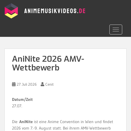
S
k
i
p
t
TOGGLE 
o
m
a
i
AniNite 2026 AMV-
n
Wettbewerb
c
o
n
27. Juli 2026
Cenit
t
e
n
Datum/Zeit
t
27.07.
Die
AniNite
ist eine Anime Convention in Wien und findet
2026 vom 7.-9. August statt. Bei ihrem AMV-Wettbewerb