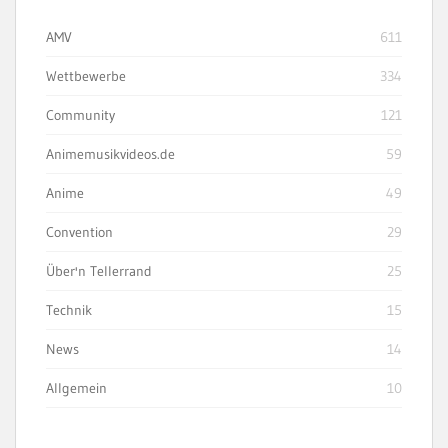
AMV
611
Wettbewerbe
334
Community
121
Animemusikvideos.de
59
Anime
49
Convention
29
Über'n Tellerrand
25
Technik
15
News
14
Allgemein
10