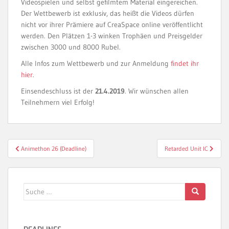
Videospielen und selbst gefilmtem Material eingereichen.
Der Wettbewerb ist exklusiv, das heißt die Videos dürfen
nicht vor ihrer Prämiere auf CreaSpace online veröffentlicht
werden. Den Plätzen 1-3 winken Trophäen und Preisgelder
zwischen 3000 und 8000 Rubel.
Alle Infos zum Wettbewerb und zur Anmeldung
findet ihr
hier
.
Einsendeschluss ist der
21.4.2019
. Wir wünschen allen
Teilnehmern viel Erfolg!
Beitragsnavigation
Animethon 26 (Deadline)
Retarded Unit IC
Suche
nach: