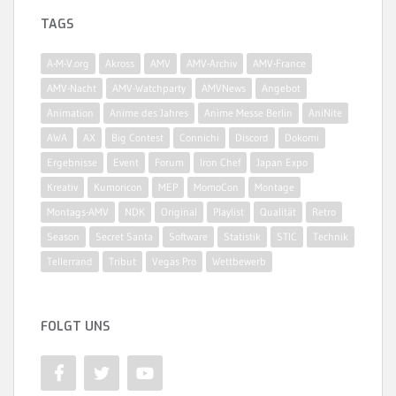
TAGS
A-M-V.org
Akross
AMV
AMV-Archiv
AMV-France
AMV-Nacht
AMV-Watchparty
AMVNews
Angebot
Animation
Anime des Jahres
Anime Messe Berlin
AniNite
AWA
AX
Big Contest
Connichi
Discord
Dokomi
Ergebnisse
Event
Forum
Iron Chef
Japan Expo
Kreativ
Kumoricon
MEP
MomoCon
Montage
Montags-AMV
NDK
Original
Playlist
Qualität
Retro
Season
Secret Santa
Software
Statistik
STIC
Technik
Tellerrand
Tribut
Vegas Pro
Wettbewerb
FOLGT UNS