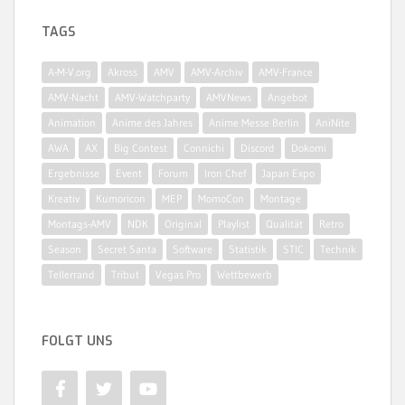
TAGS
A-M-V.org
Akross
AMV
AMV-Archiv
AMV-France
AMV-Nacht
AMV-Watchparty
AMVNews
Angebot
Animation
Anime des Jahres
Anime Messe Berlin
AniNite
AWA
AX
Big Contest
Connichi
Discord
Dokomi
Ergebnisse
Event
Forum
Iron Chef
Japan Expo
Kreativ
Kumoricon
MEP
MomoCon
Montage
Montags-AMV
NDK
Original
Playlist
Qualität
Retro
Season
Secret Santa
Software
Statistik
STIC
Technik
Tellerrand
Tribut
Vegas Pro
Wettbewerb
FOLGT UNS