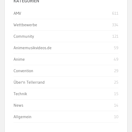
KATEGORIEN
AMV
611
Wettbewerbe
334
Community
121
Animemusikvideos.de
59
Anime
49
Convention
29
Über'n Tellerrand
25
Technik
15
News
14
Allgemein
10