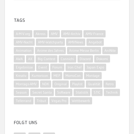
TAGS
A-M-V.org
Akross
AMV
AMV-Archiv
AMV-France
AMV-Nacht
AMV-Watchparty
AMVNews
Angebot
Animation
Anime des Jahres
Anime Messe Berlin
AniNite
AWA
AX
Big Contest
Connichi
Discord
Dokomi
Ergebnisse
Event
Forum
Iron Chef
Japan Expo
Kreativ
Kumoricon
MEP
MomoCon
Montage
Montags-AMV
NDK
Original
Playlist
Qualität
Retro
Season
Secret Santa
Software
Statistik
STIC
Technik
Tellerrand
Tribut
Vegas Pro
Wettbewerb
FOLGT UNS