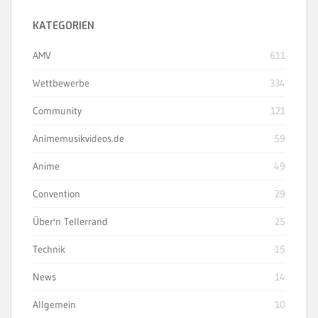
KATEGORIEN
AMV
611
Wettbewerbe
334
Community
121
Animemusikvideos.de
59
Anime
49
Convention
29
Über'n Tellerrand
25
Technik
15
News
14
Allgemein
10