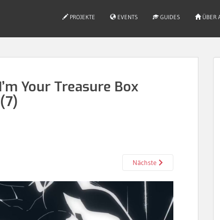
PROJEKTE
EVENTS
GUIDES
ÜBER 
’m Your Treasure Box
(7)
Nächste