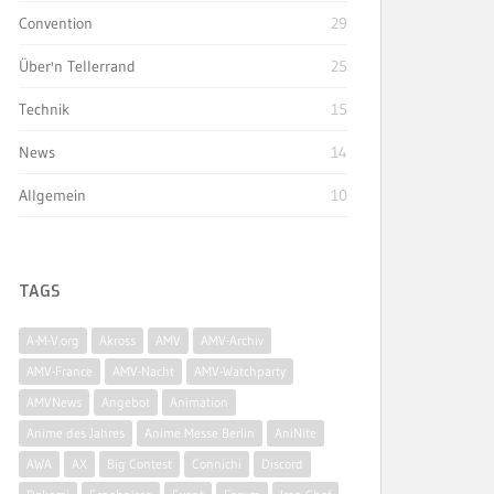
Convention
29
Über'n Tellerrand
25
Technik
15
News
14
Allgemein
10
TAGS
A-M-V.org
Akross
AMV
AMV-Archiv
AMV-France
AMV-Nacht
AMV-Watchparty
AMVNews
Angebot
Animation
Anime des Jahres
Anime Messe Berlin
AniNite
AWA
AX
Big Contest
Connichi
Discord