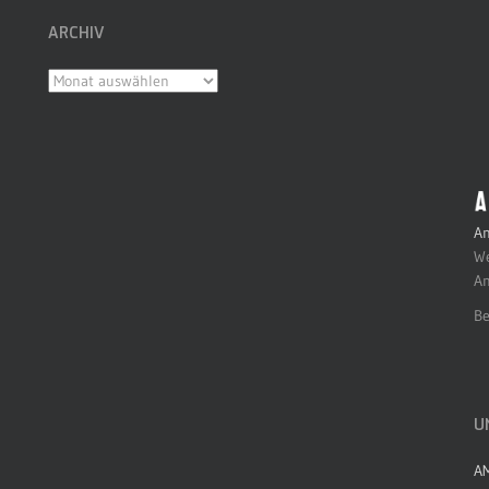
ARCHIV
Archiv
An
We
An
Be
U
A