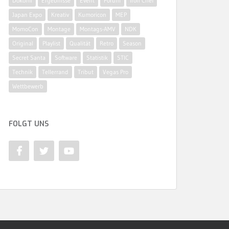
Dokomi
Ergebnisse
Event
Forum
Iron Chef
Japan Expo
Kreativ
Kumoricon
MEP
MomoCon
Montage
Montags-AMV
NDK
Original
Playlist
Qualität
Retro
Season
Secret Santa
Software
Statistik
STIC
Technik
Tellerrand
Tribut
Vegas Pro
Wettbewerb
FOLGT UNS