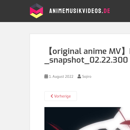
S
k
i
p
t
o
m
a
【original anime MV】I
i
_snapshot_02.22.300 
n
c
o
1. August 2022
Sojiro
n
t
e
Vorherige
n
t