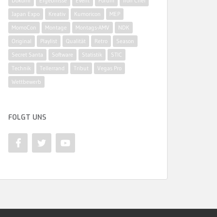
Dokomi
Ergebnisse
Event
Forum
Iron Chef
Japan Expo
Kreativ
Kumoricon
MEP
MomoCon
Montage
Montags-AMV
NDK
Original
Playlist
Qualität
Retro
Season
Secret Santa
Software
Statistik
STIC
Technik
Tellerrand
Tribut
Vegas Pro
Wettbewerb
FOLGT UNS