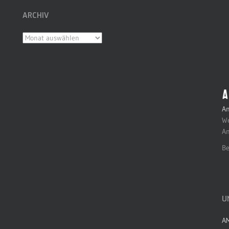
ARCHIV
Archiv
An
We
An
Be
U
A