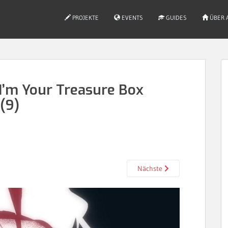
PROJEKTE
EVENTS
GUIDES
ÜBER 
’m Your Treasure Box
(9)
Nächste