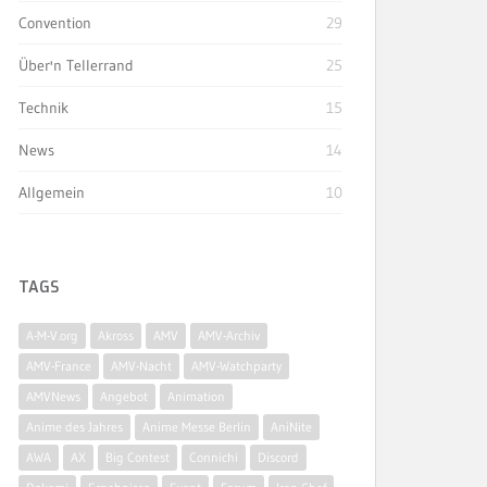
Convention
29
Über'n Tellerrand
25
Technik
15
News
14
Allgemein
10
TAGS
A-M-V.org
Akross
AMV
AMV-Archiv
AMV-France
AMV-Nacht
AMV-Watchparty
AMVNews
Angebot
Animation
Anime des Jahres
Anime Messe Berlin
AniNite
AWA
AX
Big Contest
Connichi
Discord